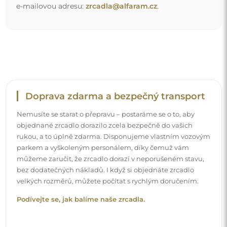
Snadná montáž
Zajišťujeme výrobu a dodání zrcadel, zatímco montáž je
na vaší straně. Vzhledem ke specifičnosti každého prostoru
nenabízíme standardní montážní příslušenství. To vám
dává volnost vybrat si hmoždinky nebo háčky, které
nejlépe vyhovují vašim stěnám a potřebám.
Podívejte se, jak si zrcadlo namontovat svépomocí.