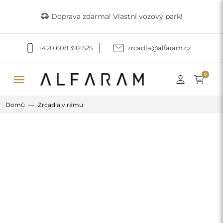
delivery_truck_speed
Doprava zdarma! Vlastní vozový park!
+420 608 392 525
zrcadla@alfaram.cz
menu
0
Domů
Zrcadla v rámu
Previous
Next