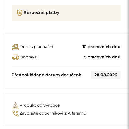
Popis
Detaily produktu
GPSR
Standardní rozměry
60x160
80x180
Jiné rozměry se vyrábějí podle individuálních požadavků
zákazníka. Pokud je k objednanému produktu zvoleno
další příslušenství, stává se neprefabrikovaným produktem
vyrobeným podle individuální specifikace spotřebitele.
Tyto produkty nelze vrátit ani vyměnit.
Zrcadla v rámu jsou nejen praktická, ale dodávají také