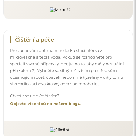
Doručení až domů
Nabízíme službu doručení až domů, díky které
převezmete zásilku přímo u svých dveří. Za příplatek 40€
nabízíme také
službu vnesení dovnitř
, která umožňuje
doručit zásilku přímo do vašeho domu (pro rozměry do
80×120 cm nebo průměr 100 cm). U větších produktů
může být potřeba menší pomoc, např. otevření dveří.
Pokud tuto službu nezvolíte a nezaplatíte při objednávce,
kurýr zásilku do vnitřku vašeho domu nevnese.