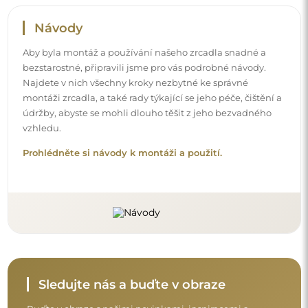
Buďte v obraze s našimi novinkami, inspiracemi a
akcemi, objevujte trendy v dekoraci a hledejte nápady
na krásné interiéry. Připojte se k naší komunitě a
podívejte se, co pro vás připravujeme!
Před dokončením nákupu si prosím udělejte
chvíli na seznámení s našimi podmínkami
záruky, vrácení a reklamace.