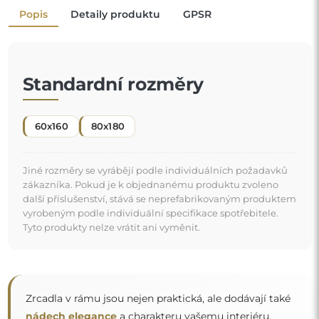
nádech elegance
a charakteru vašemu interiéru.
Rám zrcadlo zvýrazňuje, podtrhuje jeho tvar a styl
a zároveň se harmonicky začleňuje do výzdoby
místnosti
. Ať už v elegantním obývacím pokoji, útulné ložnici
"
nebo moderní koupelně — tato zrcadla si najdou své
místo a zkrášlí prostor.
Zrcadlo na individuální objednávku
Pokud jste nenašli požadovaný rozměr zrcadla nebo
potřebujete jiné rozdělení, kontaktujte nás telefonicky
nebo e-mailem. Největší zrcadla, která dokážeme
vyrobit, jsou
200×300 cm
a kulatá zrcadla o průměru
200 cm
. Zrcadla vyrábíme na individuální objednávku.