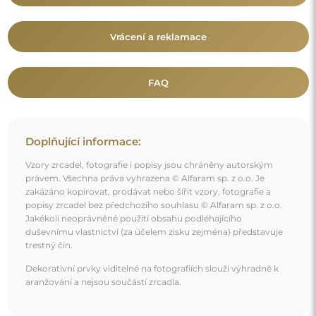
Mohlo by vás také zajímat
Zrcadlo v bílém ozdobném dřevěném rámu - 5004001