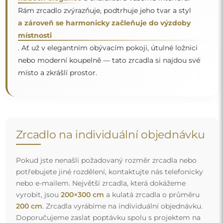
Doporučujeme zaslat poptávku spolu s projektem na
e-mailovou adresu:
zrcadla@alfaram.cz
.
Doprava zdarma a bezpečný transport
Nemusíte se starat o přepravu – postaráme se o to, aby
objednané zrcadlo dorazilo zcela bezpečně do vašich
rukou, a to úplně zdarma. Disponujeme vlastním vozovým
parkem a vyškoleným personálem, díky čemuž vám
můžeme zaručit, že zrcadlo dorazí v neporušeném stavu,
bez dodatečných nákladů. I když si objednáte zrcadlo
velkých rozměrů, můžete počítat s rychlým doručením.
Podívejte se, jak balíme naše zrcadla.