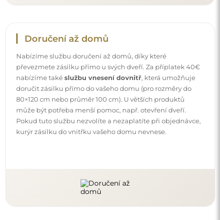
Návody
Aby byla montáž a používání našeho zrcadla snadné a
bezstarostné, připravili jsme pro vás podrobné návody.
Najdete v nich všechny kroky nezbytné ke správné
montáži zrcadla, a také rady týkající se jeho péče, čištění a
údržby, abyste se mohli dlouho těšit z jeho bezvadného
vzhledu.
Prohlédněte si návody k montáži a použití.
Sledujte nás a buďte v obraze