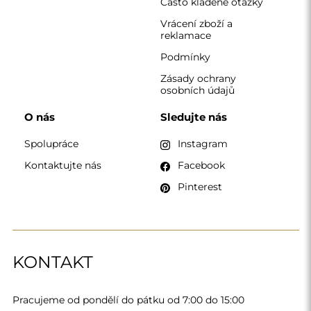
Pracujeme od pondělí do pátku od 7:00 do 15:00
Telefon
+420 608 392 525
zrcadla@alfaram.cz
Alfaram sp. z o.o. © 2026
Provedení:
AbcWeb.pl