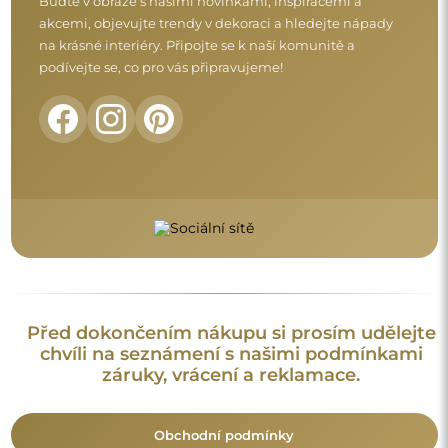
Obchodní podmínky
Vrácení a reklamace
FAQ
Doplňující informace:
Vzory zrcadel, fotografie i popisy jsou chráněny autorským
právem. Všechna práva vyhrazena © Alfaram sp. z o.o. Je
zakázáno kopírovat, prodávat nebo šířit vzory, fotografie a
popisy zrcadel bez předchozího souhlasu © Alfaram sp. z o.o.
Jakékoli neoprávněné použití obsahu podléhajícího
duševnímu vlastnictví (za účelem zisku zejména) představuje
trestný čin.
Dekorativní prvky viditelné na fotografiích slouží výhradně k
aranžování a nejsou součástí zrcadla.