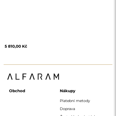
Často kladené otázky
Vrácení zboží a
reklamace
Podmínky
Zásady ochrany
osobních údajů
O nás
Sledujte nás
Spolupráce
Instagram
Kontaktujte nás
Facebook
Pinterest
KONTAKT