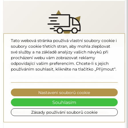
Tato webová stránka používá vlastní soubory cookie i
Čištění a péče
soubory cookie třetích stran, aby mohla zlepšovat
své služby a na základě analýzy vašich návyků při
Pro zachování optimálního lesku stačí utěrka z
procházení webu vám zobrazovat reklamy
mikrovlákna a teplá voda. Pokud se rozhodnete pro
odpovídající vašim preferencím. Chcete-li s jejich
specializované přípravky, dbejte na to, aby měly neutrální
používáním souhlasit, klikněte na tlačítko „Přijmout“.
pH (kolem 7). Vyhněte se silným čisticím prostředkům
obsahujícím ocet, čpavek nebo silné kyseliny – díky tomu
si zrcadlo zachová krásný odraz po mnoho let.
Nastavení souborů cookie
Chcete se dozvědět více?
Souhlasím
Objevte více tipů na našem blogu.
Zásady používání souborů cookie