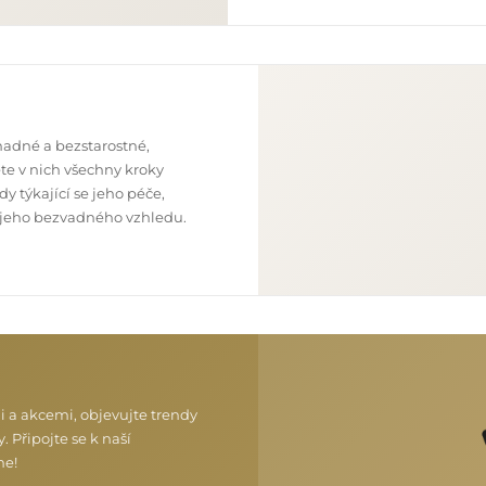
nadné a bezstarostné,
te v nich všechny kroky
y týkající se jeho péče,
 z jeho bezvadného vzhledu.
i a akcemi, objevujte trendy
. Připojte se k naší
me!