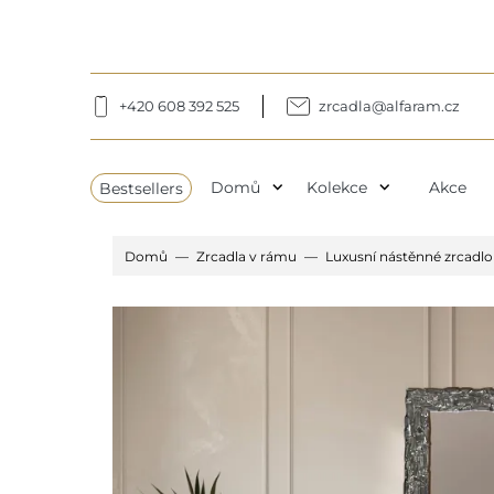
+420 608 392 525
zrcadla@alfaram.cz
expand_more
expand_more
Bestsellers
Domů
Kolekce
Akce
Domů
Zrcadla v rámu
Luxusní nástěnné zrcadl