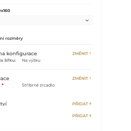
0x160
lní rozměry
chevron_right
a konfigurace
ZMĚNIT
a šiřku:
Na výšku
chevron_right
zace
ZMĚNIT
:
*
Stříbrné zrcadlo
add
tví
PŘIDAT
add
PŘIDAT