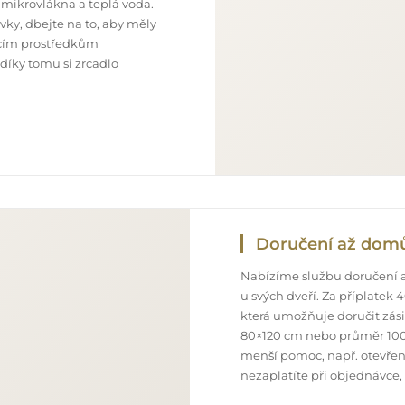
 mikrovlákna a teplá voda.
ky, dbejte na to, aby měly
ticím prostředkům
 díky tomu si zrcadlo
Doručení až dom
Nabízíme službu doručení a
u svých dveří. Za příplatek
která umožňuje doručit zás
80×120 cm nebo průměr 100
menší pomoc, např. otevření
nezaplatíte při objednávce,