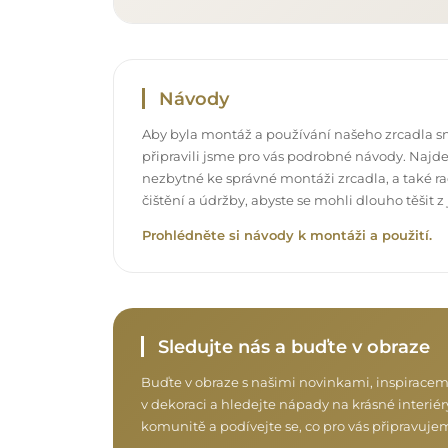
Návody
Aby byla montáž a používání našeho zrcadla s
připravili jsme pro vás podrobné návody. Najde
nezbytné ke správné montáži zrcadla, a také rad
čištění a údržby, abyste se mohli dlouho těšit
Prohlédněte si návody k montáži a použití.
Sledujte nás a buďte v obraze
Buďte v obraze s našimi novinkami, inspiracem
v dekoraci a hledejte nápady na krásné interiéry
komunitě a podívejte se, co pro vás připravuje