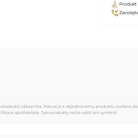
Produkt
phone_callback
Zavolejt
 požadavků zákazníka. Pokud je k objednanému produktu zvoleno dalš
kace spotřebitele. Tyto produkty nelze vrátit ani vyměnit.