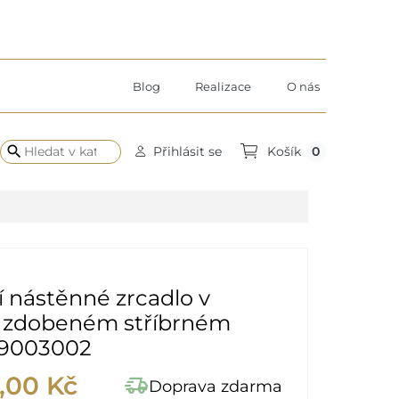
Blog
Realizace
O nás
search
0
Přihlásit se
Košík
 nástěnné zrcadlo v
 zdobeném stříbrném
 9003002
,00 Kč
delivery_truck_speed
Doprava zdarma