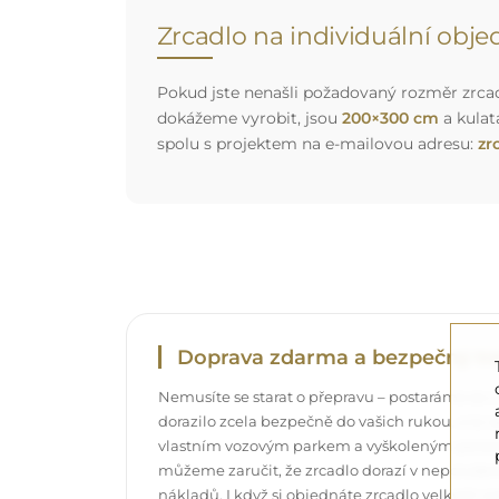
Zrcadlo na individuální obj
Pokud jste nenašli požadovaný rozměr zrcadl
dokážeme vyrobit, jsou
200×300 cm
a kulat
spolu s projektem na e-mailovou adresu:
zr
Doprava zdarma a bezpečný tr
Nemusíte se starat o přepravu – postaráme se o
dorazilo zcela bezpečně do vašich rukou, a t
vlastním vozovým parkem a vyškoleným pers
můžeme zaručit, že zrcadlo dorazí v neporuše
nákladů. I když si objednáte zrcadlo velkých r