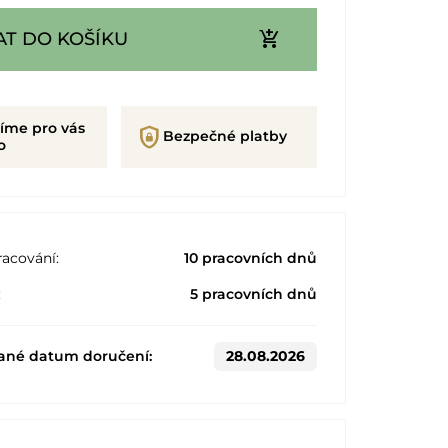
add_shopping_cart
AT DO KOŠÍKU
íme pro vás
shield_lock
Bezpečné platby
o
acování:
10 pracovních dnů
:
5 pracovních dnů
ané datum doručení:
28.08.2026