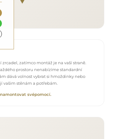
 zrcadel, zatímco montáž je na vaší straně.
každého prostoru nenabízíme standardní
vám dává volnost vybrat si hmoždinky nebo
ují vašim stěnám a potřebám.
lo namontovat svépomocí.