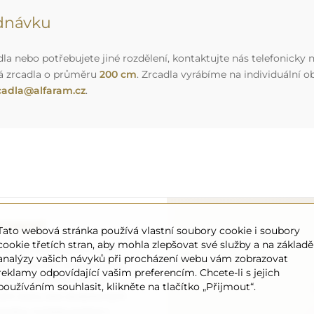
ednávku
a nebo potřebujete jiné rozdělení, kontaktujte nás telefonicky n
á zrcadla o průměru
200 cm
. Zrcadla vyrábíme na individuální
cadla@alfaram.cz
.
ansport
Tato webová stránka používá vlastní soubory cookie i soubory
cookie třetích stran, aby mohla zlepšovat své služby a na základě
 to, aby objednané zrcadlo
analýzy vašich návyků při procházení webu vám zobrazovat
o úplně zdarma. Disponujeme
reklamy odpovídající vašim preferencím. Chcete-li s jejich
onálem, díky čemuž vám
používáním souhlasit, klikněte na tlačítko „Přijmout“.
ném stavu, bez dodatečných
ozměrů, můžete počítat s