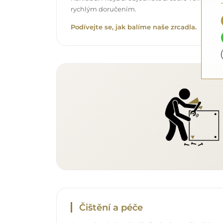
rychlým doručením.
Podívejte se, jak balíme naše zrcadla.
Čištění a péče