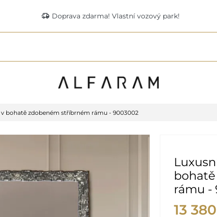
delivery_truck_speed
Doprava zdarma! Vlastní vozový park!
o v bohatě zdobeném stříbrném rámu - 9003002
Luxusní
bohatě
rámu -
13 380