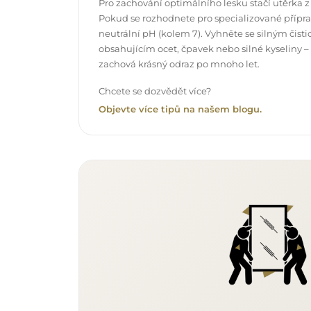
Pro zachování optimálního lesku stačí utěrka z
Pokud se rozhodnete pro specializované příprav
neutrální pH (kolem 7). Vyhněte se silným čis
obsahujícím ocet, čpavek nebo silné kyseliny –
zachová krásný odraz po mnoho let.
Chcete se dozvědět více?
Objevte více tipů na našem blogu.