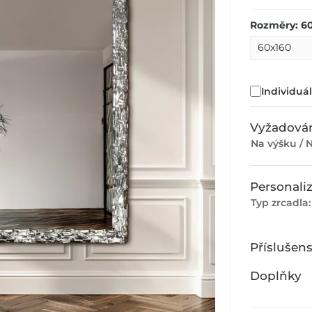
Rozměry: 6
Individuá
Vyžadován
Na výšku / N
Personali
Typ zrcadla
Příslušens
Doplňky