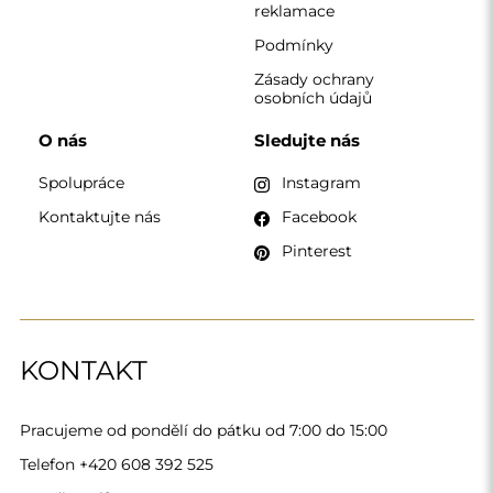
Telefon
+420 608 392 525
zrcadla@alfaram.cz
Alfaram sp. z o.o. © 2026
Provedení:
AbcWeb.pl