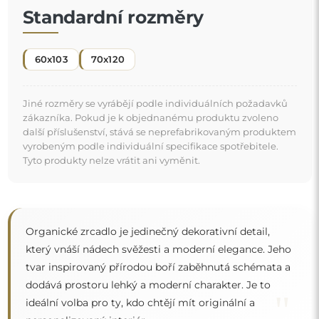
"
ideální volba pro ty, kdo chtějí mít originální a
personalizovaný interiér.
Zrcadlo na individuální objednávku
Pokud jste nenašli požadovaný rozměr zrcadla nebo
potřebujete jiné rozdělení, kontaktujte nás telefonicky
nebo e-mailem. Největší zrcadla, která dokážeme
vyrobit, jsou
200×300 cm
a kulatá zrcadla o průměru
200 cm
. Zrcadla vyrábíme na individuální objednávku.
Doporučujeme zaslat poptávku spolu s projektem na
e-mailovou adresu:
zrcadla@alfaram.cz
.