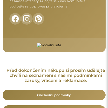
Vrácení a reklamace
FAQ
Doplňující informace:
Vzory zrcadel, fotografie i popisy jsou chráněny autorským
právem. Všechna práva vyhrazena © Alfaram sp. z o.o. Je
zakázáno kopírovat, prodávat nebo šířit vzory, fotografie a
popisy zrcadel bez předchozího souhlasu © Alfaram sp. z o.o.
Jakékoli neoprávněné použití obsahu podléhajícího
duševnímu vlastnictví (za účelem zisku zejména) představuje
trestný čin.
Dekorativní prvky viditelné na fotografiích slouží výhradně k
aranžování a nejsou součástí zrcadla.