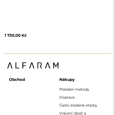
Často kladené otázky
Vrácení zboží a
reklamace
Podmínky
Zásady ochrany
osobních údajů
O nás
Sledujte nás
Spolupráce
Instagram
Kontaktujte nás
Facebook
Pinterest
KONTAKT
Pracujeme od pondělí do pátku od 7:00 do 15:00