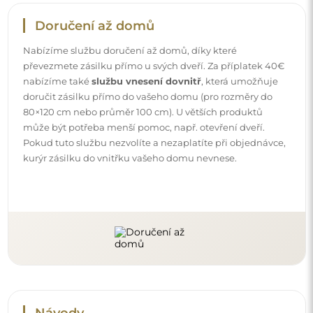
Návody
Aby byla montáž a používání našeho zrcadla snadné a
bezstarostné, připravili jsme pro vás podrobné návody.
Najdete v nich všechny kroky nezbytné ke správné
montáži zrcadla, a také rady týkající se jeho péče, čištění a
údržby, abyste se mohli dlouho těšit z jeho bezvadného
vzhledu.
Prohlédněte si návody k montáži a použití.
Sledujte nás a buďte v obraze