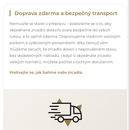
Snadná montáž
Zajišťujeme výrobu a dodání zrcadel, zatímco montáž je
na vaší straně. Vzhledem ke specifičnosti každého prostoru
nenabízíme standardní montážní příslušenství. To vám
dává volnost vybrat si hmoždinky nebo háčky, které
nejlépe vyhovují vašim stěnám a potřebám.
Podívejte se, jak si zrcadlo namontovat svépomocí.