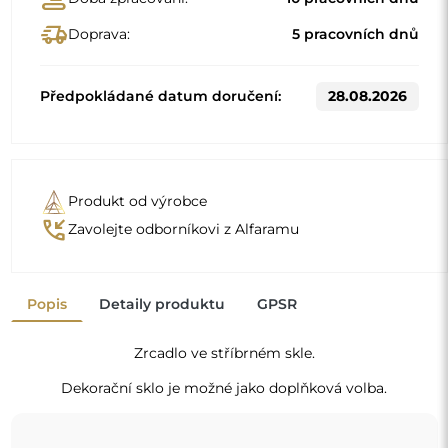
Standardní rozměry
60x103
70x120
Jiné rozměry se vyrábějí podle individuálních požadavků
zákazníka. Pokud je k objednanému produktu zvoleno
další příslušenství, stává se neprefabrikovaným produktem
vyrobeným podle individuální specifikace spotřebitele.
Tyto produkty nelze vrátit ani vyměnit.
Organické zrcadlo je jedinečný dekorativní detail,
který vnáší nádech svěžesti a moderní elegance. Jeho
tvar inspirovaný přírodou boří zaběhnutá schémata a
dodává prostoru lehký a moderní charakter. Je to