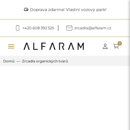
delivery_truck_speed
Doprava zdarma! Vlastní vozový park!
+420 608 392 525
zrcadla@alfaram.cz
menu
0
Domů
Zrcadla organických tvarů
Previous
Next