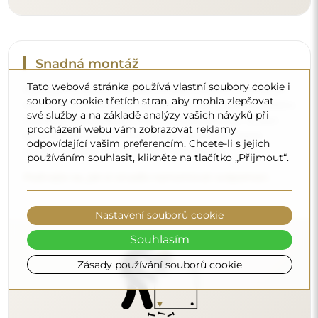
Tato webová stránka používá vlastní soubory cookie i
Čištění a péče
soubory cookie třetích stran, aby mohla zlepšovat
své služby a na základě analýzy vašich návyků při
Pro zachování optimálního lesku stačí utěrka z
procházení webu vám zobrazovat reklamy
mikrovlákna a teplá voda. Pokud se rozhodnete pro
odpovídající vašim preferencím. Chcete-li s jejich
specializované přípravky, dbejte na to, aby měly neutrální
používáním souhlasit, klikněte na tlačítko „Přijmout“.
pH (kolem 7). Vyhněte se silným čisticím prostředkům
obsahujícím ocet, čpavek nebo silné kyseliny – díky tomu
si zrcadlo zachová krásný odraz po mnoho let.
Nastavení souborů cookie
Chcete se dozvědět více?
Souhlasím
Objevte více tipů na našem blogu.
Zásady používání souborů cookie