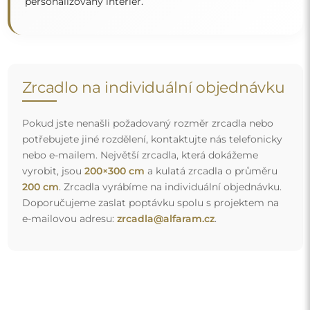
Doprava zdarma a bezpečný transport
Nemusíte se starat o přepravu – postaráme se o to, aby
objednané zrcadlo dorazilo zcela bezpečně do vašich
rukou, a to úplně zdarma. Disponujeme vlastním vozovým
parkem a vyškoleným personálem, díky čemuž vám
můžeme zaručit, že zrcadlo dorazí v neporušeném stavu,
bez dodatečných nákladů. I když si objednáte zrcadlo
velkých rozměrů, můžete počítat s rychlým doručením.
Podívejte se, jak balíme naše zrcadla.