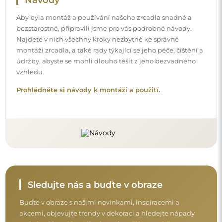
Buďte v obraze s našimi novinkami, inspiracemi a
akcemi, objevujte trendy v dekoraci a hledejte nápady
na krásné interiéry. Připojte se k naší komunitě a
podívejte se, co pro vás připravujeme!
Před dokončením nákupu si prosím udělejte
chvíli na seznámení s našimi podmínkami
záruky, vrácení a reklamace.
Obchodní podmínky