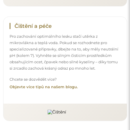
Doručení až domů
Nabízíme službu doručení až domů, díky které
převezmete zásilku přímo u svých dveří. Za příplatek 40€
nabízíme také
službu vnesení dovnitř
, která umožňuje
doručit zásilku přímo do vašeho domu (pro rozměry do
80×120 cm nebo průměr 100 cm). U větších produktů
může být potřeba menší pomoc, např. otevření dveří.
Pokud tuto službu nezvolíte a nezaplatíte při objednávce,
kurýr zásilku do vnitřku vašeho domu nevnese.