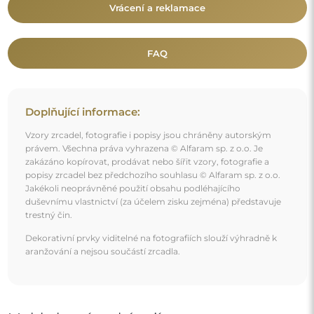
Mohlo by vás také zajímat
Dekorativní polooválné zrcadlo s organickým tvarem -
AURO 1