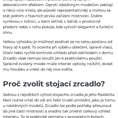
dekorativním efektem. Oproti nástěnným modelům zabírají
o něco více místa, ale působí reprezentativněji a mohou se
stát jedním z hlavních prvků zařízení místnosti. Dobře
vyniknou v ložnici, u šatní skříně, v šatně, v prostorné
předsíni nebo v rohu pokoje, kde vytvoří elegantní a funkční
zónu.
Velkou výhodou je možnost podívat se na celou postavu od
hlavy až k patě. To oceníte při výběru oblečení, úpravě vlasů,
líčení nebo rychlé kontrole vzhledu před odchodem z domu.
Zrcadlo však nemusí sloužit jen k praktickému použití.
Správně zvolený model může interiér opticky rozšířit, dodat
mu hloubku a vnést do něj více světla.
Proč zvolit stojací zrcadlo?
Jednou z největších výhod stojacího zrcadla je jeho flexibilita.
Není nutné vrtat do zdi ani řešit trvalé umístění, jako je tomu
u nástěnných modelů. Zrcadlo lze podle potřeby přesunout
do jiné části místnosti a snadno tak změnit celkový vzhled
interiéru. To je praktické zejména v pronajatých bytech,