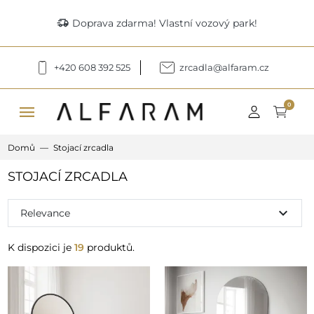
delivery_truck_speed
Doprava zdarma! Vlastní vozový park!
+420 608 392 525
zrcadla@alfaram.cz
menu
0
Domů
Stojací zrcadla
STOJACÍ ZRCADLA
expand_more
Relevance
K dispozici je
19
produktů.