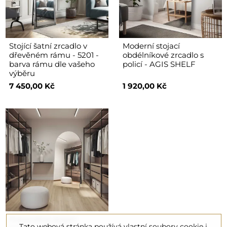
Stojící šatní zrcadlo v
Moderní stojací
dřevěném rámu - 5201 -
obdélníkové zrcadlo s
barva rámu dle vašeho
policí - AGIS SHELF
výběru
7 450,00 Kč
1 920,00 Kč
Polooválné stojací
Tato webová stránka používá vlastní soubory cookie i