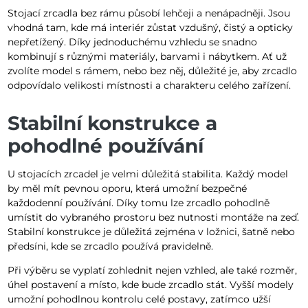
Stojací zrcadla bez rámu působí lehčeji a nenápadněji. Jsou
vhodná tam, kde má interiér zůstat vzdušný, čistý a opticky
nepřetížený. Díky jednoduchému vzhledu se snadno
kombinují s různými materiály, barvami i nábytkem. Ať už
zvolíte model s rámem, nebo bez něj, důležité je, aby zrcadlo
odpovídalo velikosti místnosti a charakteru celého zařízení.
Stabilní konstrukce a
pohodlné používání
U stojacích zrcadel je velmi důležitá stabilita. Každý model
by měl mít pevnou oporu, která umožní bezpečné
každodenní používání. Díky tomu lze zrcadlo pohodlně
umístit do vybraného prostoru bez nutnosti montáže na zeď.
Stabilní konstrukce je důležitá zejména v ložnici, šatně nebo
předsíni, kde se zrcadlo používá pravidelně.
Při výběru se vyplatí zohlednit nejen vzhled, ale také rozměr,
úhel postavení a místo, kde bude zrcadlo stát. Vyšší modely
umožní pohodlnou kontrolu celé postavy, zatímco užší