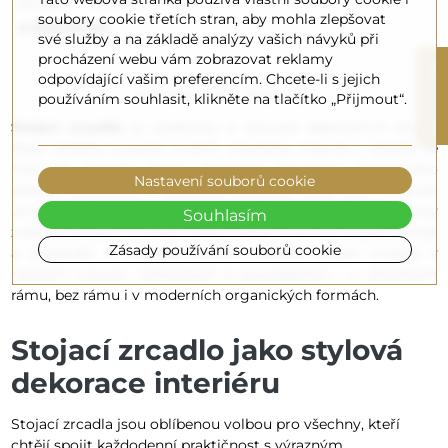
zrcadlo – FRANK
soubory cookie třetích stran, aby mohla zlepšovat
4 660,00 Kč
své služby a na základě analýzy vašich návyků při
procházení webu vám zobrazovat reklamy
R
odpovídající vašim preferencím. Chcete-li s jejich
Zobrazení 1-19 z 19 položek
používáním souhlasit, klikněte na tlačítko „Přijmout“.
F
I
L
T
E
Stojací zrcadlo
je praktický a zároveň dekorativní prvek,
který dokáže výrazně změnit charakter interiéru. Skvěle se
hodí do ložnice, šatny, předsíně, koupelny, hotelového
Nastavení souborů cookie
pokoje, kanceláře i zkušební kabinky. Díky své velikosti
umožňuje pohodlně zkontrolovat celou postavu, opticky
Souhlasím
zvětšuje prostor a odráží světlo, takže místnost působí jasněji
Zásady používání souborů cookie
a vzdušněji. V nabídce Alfaram najdete stojací zrcadla v
různých tvarech, velikostech a provedeních – v dřevěném
rámu, bez rámu i v moderních organických formách.
Stojací zrcadlo jako stylová
dekorace interiéru
Stojací zrcadla jsou oblíbenou volbou pro všechny, kteří
chtějí spojit každodenní praktičnost s výrazným