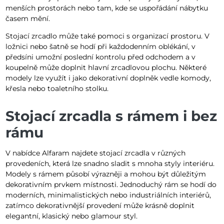
menších prostorách nebo tam, kde se uspořádání nábytku
časem mění.
Stojací zrcadlo může také pomoci s organizací prostoru. V
ložnici nebo šatně se hodí při každodenním oblékání, v
předsíni umožní poslední kontrolu před odchodem a v
koupelně může doplnit hlavní zrcadlovou plochu. Některé
modely lze využít i jako dekorativní doplněk vedle komody,
křesla nebo toaletního stolku.
Stojací zrcadla s rámem i bez
rámu
V nabídce Alfaram najdete stojací zrcadla v různých
provedeních, která lze snadno sladit s mnoha styly interiéru.
Modely s rámem působí výrazněji a mohou být důležitým
dekorativním prvkem místnosti. Jednoduchý rám se hodí do
moderních, minimalistických nebo industriálních interiérů,
zatímco dekorativnější provedení může krásně doplnit
elegantní, klasický nebo glamour styl.