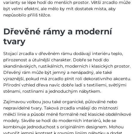
varianty se lépe hodí do menších prostor. Větší zrcadlo může
být velmi efektní, ale mělo by mít dostatek místa, aby
nepůsobilo příliš těžce.
Dřevěné rámy a moderní
tvary
Stojací zrcadla v dřevěném rámu dodávají interiéru teplo,
přirozenost a útulnější charakter. Dobře se hodí do
skandinávských, rustikálních, moderních i klasických prostor.
Dřevěný rám může být jemný a nenápadný, ale také
výraznější, pokud má zrcadlo plnit roli dekorativního akcentu.
Přírodní vzhled dřeva navíc dobře ladí s textiliemi, světlými
stěnami, rostlinami a jednoduchým nábytkem.
Zajímavou volbou jsou také organické, půloválné nebo
nepravidelné tvary. Taková zrcadla vnášejí do místnosti
měkčí linie a působí méně formálně než klasické obdélníkové
modely. Skvěle se hodí do moderních interiérů, kde se
kombinuje jednoduchost s originálním designem. Mohou
vytvořit jemný kontrast k rovným liniím nábytku a dodat