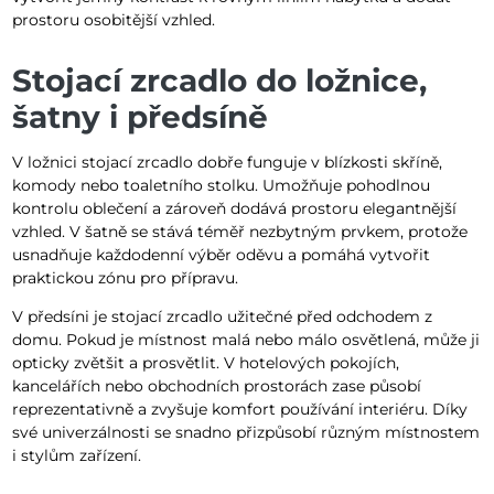
prostoru osobitější vzhled.
Stojací zrcadlo do ložnice,
šatny i předsíně
V ložnici stojací zrcadlo dobře funguje v blízkosti skříně,
komody nebo toaletního stolku. Umožňuje pohodlnou
kontrolu oblečení a zároveň dodává prostoru elegantnější
vzhled. V šatně se stává téměř nezbytným prvkem, protože
usnadňuje každodenní výběr oděvu a pomáhá vytvořit
praktickou zónu pro přípravu.
V předsíni je stojací zrcadlo užitečné před odchodem z
domu. Pokud je místnost malá nebo málo osvětlená, může ji
opticky zvětšit a prosvětlit. V hotelových pokojích,
kancelářích nebo obchodních prostorách zase působí
reprezentativně a zvyšuje komfort používání interiéru. Díky
své univerzálnosti se snadno přizpůsobí různým místnostem
i stylům zařízení.