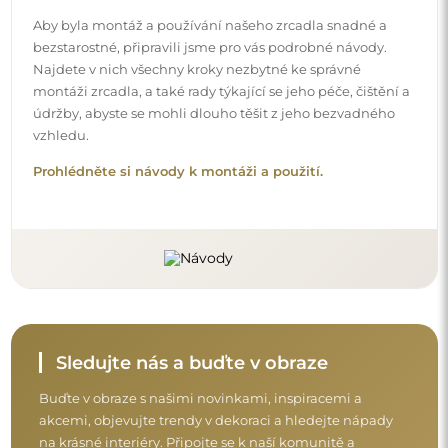
Aby byla montáž a používání našeho zrcadla snadné a
bezstarostné, připravili jsme pro vás podrobné návody.
Najdete v nich všechny kroky nezbytné ke správné
montáži zrcadla, a také rady týkající se jeho péče, čištění a
údržby, abyste se mohli dlouho těšit z jeho bezvadného
vzhledu.
Prohlédněte si návody k montáži a použití.
Sledujte nás a buďte v obraze
Buďte v obraze s našimi novinkami, inspiracemi a
akcemi, objevujte trendy v dekoraci a hledejte nápady
na krásné interiéry. Připojte se k naší komunitě a