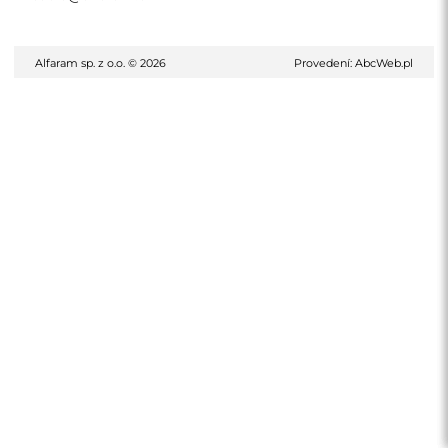
Alfaram sp. z o.o. © 2026
Provedení:
AbcWeb.pl