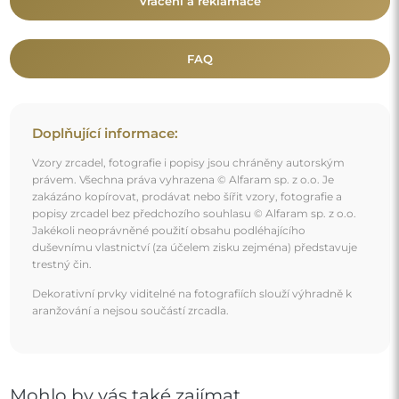
Vrácení a reklamace
FAQ
Doplňující informace:
Vzory zrcadel, fotografie i popisy jsou chráněny autorským
právem. Všechna práva vyhrazena © Alfaram sp. z o.o. Je
zakázáno kopírovat, prodávat nebo šířit vzory, fotografie a
popisy zrcadel bez předchozího souhlasu © Alfaram sp. z o.o.
Jakékoli neoprávněné použití obsahu podléhajícího
duševnímu vlastnictví (za účelem zisku zejména) představuje
trestný čin.
Dekorativní prvky viditelné na fotografiích slouží výhradně k
aranžování a nejsou součástí zrcadla.
Mohlo by vás také zajímat