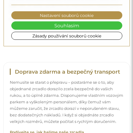
200 cm
. Zrcadla vyrábíme na individuální objednávku.
Doporučujeme zaslat poptávku spolu s projektem na
Nastavení souborů cookie
e-mailovou adresu:
zrcadla@alfaram.cz
.
Souhlasím
Zásady používání souborů cookie
Doprava zdarma a bezpečný transport
Nemusíte se starat o přepravu – postaráme se o to, aby
objednané zrcadlo dorazilo zcela bezpečně do vašich
rukou, a to úplně zdarma. Disponujeme vlastním vozovým
parkem a vyškoleným personálem, díky čemuž vám
můžeme zaručit, že zrcadlo dorazí v neporušeném stavu,
bez dodatečných nákladů. I když si objednáte zrcadlo
velkých rozměrů, můžete počítat s rychlým doručením.
Podívejte se, jak balíme naše zrcadla.