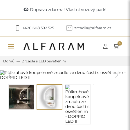
delivery_truck_speed
Doprava zdarma! Vlastní vozový park!
+420 608 392 525
zrcadla@alfaram.cz
menu
0
Domů
Zrcadla s LED osvětlením
Previous
Next