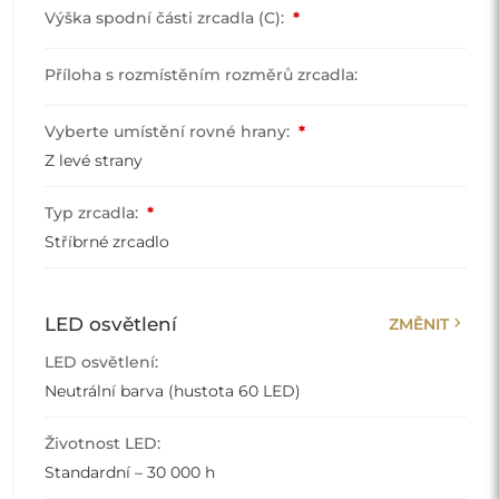
Výška spodní části zrcadla (C):
*
Příloha s rozmístěním rozměrů zrcadla:
Vyberte umístění rovné hrany:
*
Z levé strany
Typ zrcadla:
*
Stříbrné zrcadlo
chevron_right
LED osvětlení
ZMĚNIT
LED osvětlení:
Neutrální barva (hustota 60 LED)
Životnost LED:
Standardní – 30 000 h