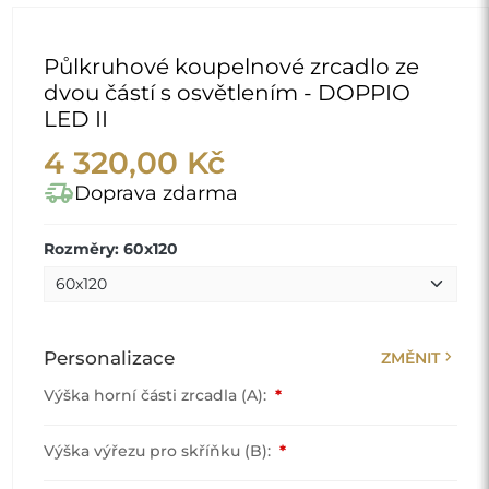
Půlkruhové koupelnové zrcadlo ze
dvou částí s osvětlením - DOPPIO
LED II
4 320,00 Kč
delivery_truck_speed
Doprava zdarma
Rozměry: 60x120
chevron_right
Personalizace
ZMĚNIT
Výška horní části zrcadla (A):
*
Výška výřezu pro skříňku (B):
*