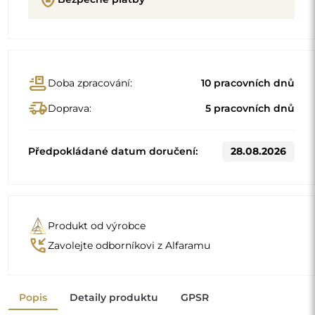
conveyor_belt
Doba zpracování:
10 pracovních dnů
delivery_truck_speed
Doprava:
5 pracovních dnů
Předpokládané datum doručení:
28.08.2026
Produkt od výrobce
phone_callback
Zavolejte odborníkovi z Alfaramu
Popis
Detaily produktu
GPSR