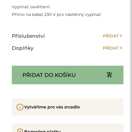
Vypínač osvětlení:
Přímo na kabel 230 V pro nástěnný vypínač
add
Příslušenství
PŘIDAT
add
Doplňky
PŘIDAT
add_shopping_cart
PŘIDAT DO KOŠÍKU
info
Vytváříme pro vás zrcadlo
shield_lock
Bezpečné platby