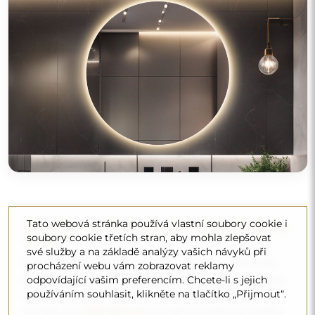
Zrcadlo na individuální objednávku
Tato webová stránka používá vlastní soubory cookie i
soubory cookie třetích stran, aby mohla zlepšovat
své služby a na základě analýzy vašich návyků při
Pokud jste nenašli požadovaný rozměr zrcadla nebo
procházení webu vám zobrazovat reklamy
potřebujete jiné rozdělení, kontaktujte nás telefonicky
odpovídající vašim preferencím. Chcete-li s jejich
používáním souhlasit, klikněte na tlačítko „Přijmout“.
nebo e-mailem. Největší zrcadla, která dokážeme
vyrobit, jsou
200×300 cm
a kulatá zrcadla o průměru