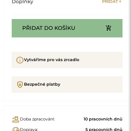
add
Doplňky
PŘIDAT
add_shopping_cart
PŘIDAT DO KOŠÍKU
info
Vytváříme pro vás zrcadlo
shield_lock
Bezpečné platby
conveyor_belt
Doba zpracování:
10 pracovních dnů
delivery_truck_speed
Doprava:
5 pracovních dnů