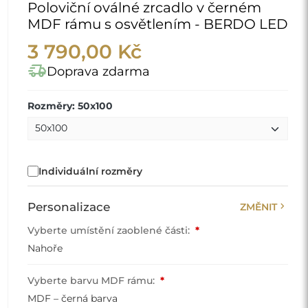
Poloviční oválné zrcadlo v černém
MDF rámu s osvětlením - BERDO LED
3 790,00 Kč
delivery_truck_speed
Doprava zdarma
Rozměry: 50x100
Individuální rozměry
chevron_right
Personalizace
ZMĚNIT
Vyberte umístění zaoblené části:
*
Nahoře
Vyberte barvu MDF rámu:
*
MDF – černá barva