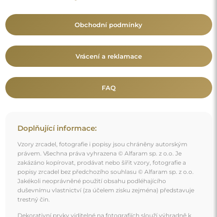
Obchodní podmínky
Vrácení a reklamace
FAQ
Doplňující informace:
Vzory zrcadel, fotografie i popisy jsou chráněny autorským
právem. Všechna práva vyhrazena © Alfaram sp. z o.o. Je
zakázáno kopírovat, prodávat nebo šířit vzory, fotografie a
popisy zrcadel bez předchozího souhlasu © Alfaram sp. z o.o.
Jakékoli neoprávněné použití obsahu podléhajícího
duševnímu vlastnictví (za účelem zisku zejména) představuje
trestný čin.
Dekorativní prvky viditelné na fotografiích slouží výhradně k