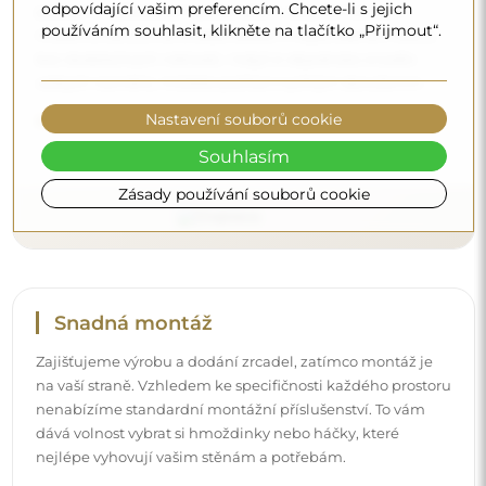
odpovídající vašim preferencím. Chcete-li s jejich
parkem a vyškoleným personálem, díky čemuž vám
používáním souhlasit, klikněte na tlačítko „Přijmout“.
můžeme zaručit, že zrcadlo dorazí v neporušeném stavu,
bez dodatečných nákladů. I když si objednáte zrcadlo
velkých rozměrů, můžete počítat s rychlým doručením.
Nastavení souborů cookie
Podívejte se, jak balíme naše zrcadla.
Souhlasím
Zásady používání souborů cookie
Snadná montáž
Zajišťujeme výrobu a dodání zrcadel, zatímco montáž je
na vaší straně. Vzhledem ke specifičnosti každého prostoru
nenabízíme standardní montážní příslušenství. To vám
dává volnost vybrat si hmoždinky nebo háčky, které
nejlépe vyhovují vašim stěnám a potřebám.