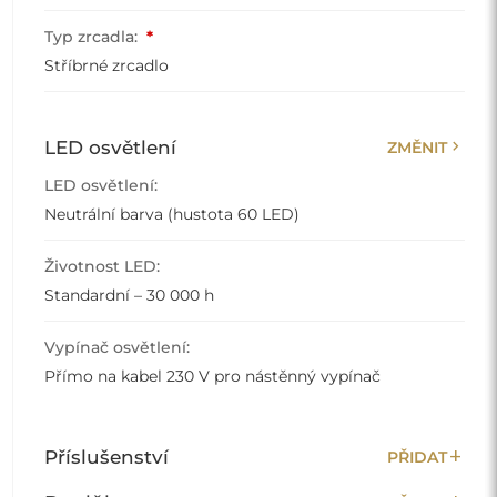
Typ zrcadla:
*
Stříbrné zrcadlo
chevron_right
LED osvětlení
ZMĚNIT
LED osvětlení:
Neutrální barva (hustota 60 LED)
Životnost LED:
Standardní – 30 000 h
Vypínač osvětlení:
Přímo na kabel 230 V pro nástěnný vypínač
add
Příslušenství
PŘIDAT