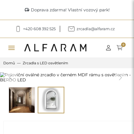
delivery_truck_speed
Doprava zdarma! Vlastní vozový park!
+420 608 392 525
zrcadla@alfaram.cz
menu
0
Domů
Zrcadla s LED osvětlením
Previous
Next