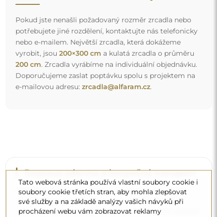
Pokud jste nenašli požadovaný rozměr zrcadla nebo
potřebujete jiné rozdělení, kontaktujte nás telefonicky
nebo e-mailem. Největší zrcadla, která dokážeme
vyrobit, jsou
200×300 cm
a kulatá zrcadla o průměru
200 cm
. Zrcadla vyrábíme na individuální objednávku.
Doporučujeme zaslat poptávku spolu s projektem na
e-mailovou adresu:
zrcadla@alfaram.cz
.
Doprava zdarma a bezpečný transport
Tato webová stránka používá vlastní soubory cookie i
Nemusíte se starat o přepravu – postaráme se o to, aby
soubory cookie třetích stran, aby mohla zlepšovat
objednané zrcadlo dorazilo zcela bezpečně do vašich
své služby a na základě analýzy vašich návyků při
procházení webu vám zobrazovat reklamy
rukou, a to úplně zdarma. Disponujeme vlastním vozovým