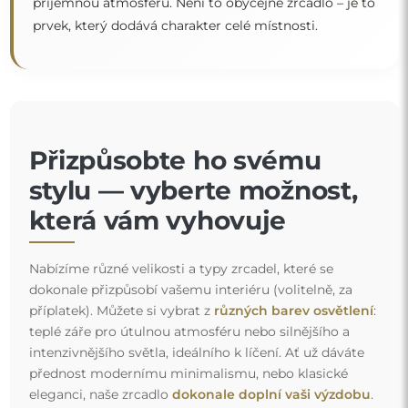
“
příjemnou atmosféru. Není to obyčejné zrcadlo – je to
prvek, který dodává charakter celé místnosti.
Přizpůsobte ho svému
stylu — vyberte možnost,
která vám vyhovuje
Nabízíme různé velikosti a typy zrcadel, které se
dokonale přizpůsobí vašemu interiéru (volitelně, za
příplatek). Můžete si vybrat z
různých barev osvětlení
:
teplé záře pro útulnou atmosféru nebo silnějšího a
intenzivnějšího světla, ideálního k líčení. Ať už dáváte
přednost modernímu minimalismu, nebo klasické
eleganci, naše zrcadlo
dokonale doplní vaši výzdobu
.