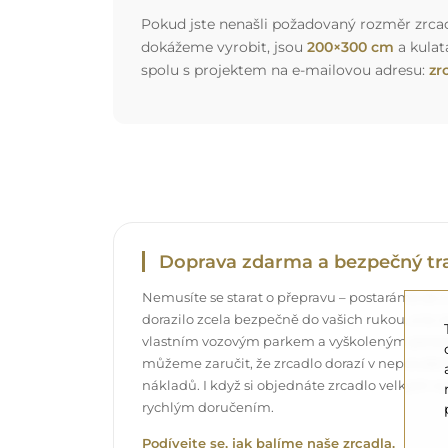
Pokud jste nenašli požadovaný rozměr zrcadl
dokážeme vyrobit, jsou
200×300 cm
a kulat
spolu s projektem na e-mailovou adresu:
zr
Doprava zdarma a bezpečný tr
Nemusíte se starat o přepravu – postaráme se o
dorazilo zcela bezpečně do vašich rukou, a t
vlastním vozovým parkem a vyškoleným pers
můžeme zaručit, že zrcadlo dorazí v neporuše
nákladů. I když si objednáte zrcadlo velkých r
rychlým doručením.
Podívejte se, jak balíme naše zrcadla.