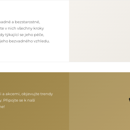
nadné a bezstarostné,
te v nich všechny kroky
y týkající se jeho péče,
 z jeho bezvadného vzhledu.
i a akcemi, objevujte trendy
. Připojte se k naší
me!