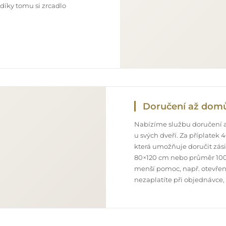
 díky tomu si zrcadlo
Doručení až dom
Nabízíme službu doručení a
u svých dveří. Za příplatek
která umožňuje doručit zás
80×120 cm nebo průměr 100
menší pomoc, např. otevření
nezaplatíte při objednávce,