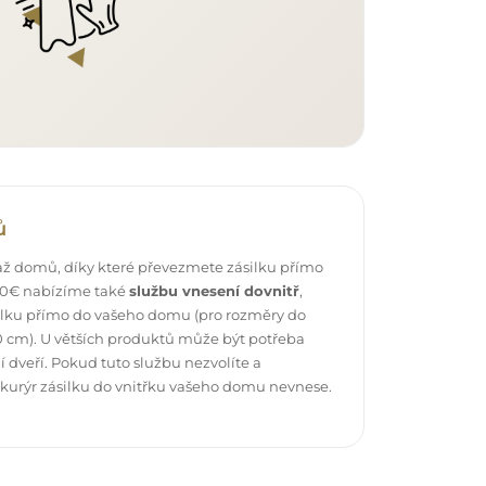
ů
ž domů, díky které převezmete zásilku přímo
 40€ nabízíme také
službu vnesení dovnitř
,
ilku přímo do vašeho domu (pro rozměry do
 cm). U větších produktů může být potřeba
 dveří. Pokud tuto službu nezvolíte a
 kurýr zásilku do vnitřku vašeho domu nevnese.