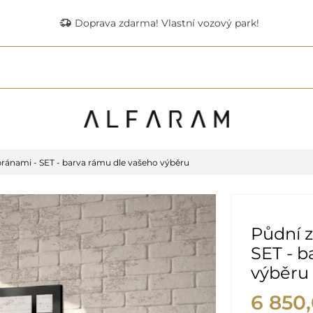
delivery_truck_speed
Doprava zdarma! Vlastní vozový park!
ránami - SET - barva rámu dle vašeho výběru
Půdní z
SET - b
výběru
6 850