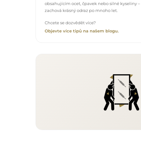
obsahujícím ocet, čpavek nebo silné kyseliny –
zachová krásný odraz po mnoho let.
Chcete se dozvědět více?
Objevte více tipů na našem blogu.