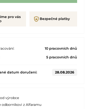
íme pro vás
shield_lock
Bezpečné platby
o
acování:
10 pracovních dnů
:
5 pracovních dnů
ané datum doručení:
28.08.2026
 od výrobce
e odborníkovi z Alfaramu