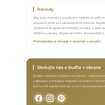
Návody
Aby byla montáž a používání našeho zrcadla s
připravili jsme pro vás podrobné návody. Najde
nezbytné ke správné montáži zrcadla, a také rad
čištění a údržby, abyste se mohli dlouho těšit
Prohlédněte si návody k montáži a použití.
Sledujte nás a buďte v obraze
Buďte v obraze s našimi novinkami, inspiracem
v dekoraci a hledejte nápady na krásné interiéry
komunitě a podívejte se, co pro vás připravuje