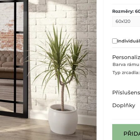
Rozměry: 6
Individuá
Personali
Barva rámu a
Typ zrcadla
Příslušens
Doplňky
PŘID