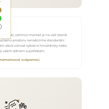
 zrcadel, zatímco montáž je na vaší straně.
každého prostoru nenabízíme standardní
vám dává volnost vybrat si hmoždinky nebo
ují vašim stěnám a potřebám.
lo namontovat svépomocí.