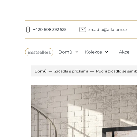
+420 608 392 525
zrcadla@alfaram.cz
expand_more
expand_more
Bestsellers
Domů
Kolekce
Akce
Domů
Zrcadla s příčkami
Půdní zrcadlo se šamb