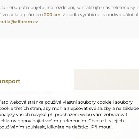
a nebo potřebujete jiné rozdělení, kontaktujte nás telefonicky n
á zrcadla o průměru
200 cm
. Zrcadla vyrábíme na individuální
cadla@alfaram.cz
.
ansport
 to, aby objednané zrcadlo
o úplně zdarma. Disponujeme
Tato webová stránka používá vlastní soubory cookie i soubory
onálem, díky čemuž vám
cookie třetích stran, aby mohla zlepšovat své služby a na základě
ném stavu, bez dodatečných
analýzy vašich návyků při procházení webu vám zobrazovat
ozměrů, můžete počítat s
reklamy odpovídající vašim preferencím. Chcete-li s jejich
používáním souhlasit, klikněte na tlačítko „Přijmout“.