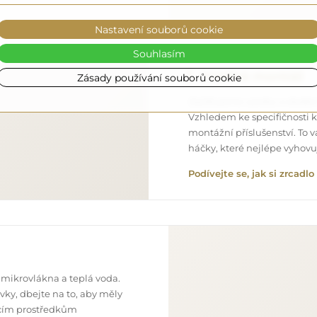
Nastavení souborů cookie
Souhlasím
Snadná montáž
Zásady používání souborů cookie
Zajišťujeme výrobu a dodání
Vzhledem ke specifičnosti 
montážní příslušenství. To 
háčky, které nejlépe vyhov
Podívejte se, jak si zrcad
 mikrovlákna a teplá voda.
ky, dbejte na to, aby měly
ticím prostředkům