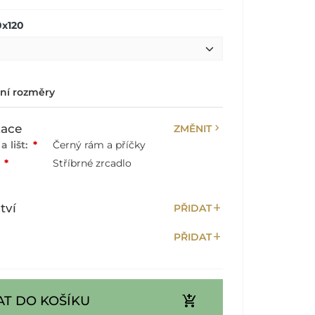
0x120
lní rozměry
chevron_right
zace
ZMĚNIT
 lišt:
*
Černý rám a příčky
:
*
Stříbrné zrcadlo
add
tví
PŘIDAT
add
PŘIDAT
add_shopping_cart
AT DO KOŠÍKU