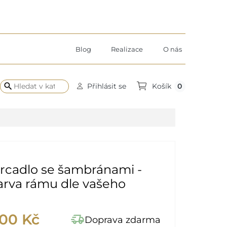
Blog
Realizace
O nás
search
0
Přihlásit se
Košík
rcadlo se šambránami -
arva rámu dle vašeho
,00 Kč
delivery_truck_speed
Doprava zdarma