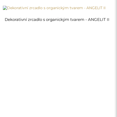
2 390,00 Kč
Obchod
Nákupy
Platební metody
Doprava
Často kladené otázky
Vrácení zboží a