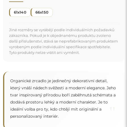
personalizovaný interiér.
Zrcadlo na individuální objednávku
Pokud jste nenašli požadovaný rozměr zrcadla nebo
potřebujete jiné rozdělení, kontaktujte nás telefonicky
nebo e-mailem. Největší zrcadla, která dokážeme
vyrobit, jsou
200×300 cm
a kulatá zrcadla o průměru
200 cm
. Zrcadla vyrábíme na individuální objednávku.
Doporučujeme zaslat poptávku spolu s projektem na
e-mailovou adresu:
zrcadla@alfaram.cz
.