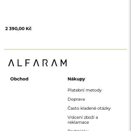
reklamace
Podmínky
Zásady ochrany
osobních údajů
O nás
Sledujte nás
Spolupráce
Instagram
Kontaktujte nás
Facebook
Pinterest
KONTAKT
Pracujeme od pondělí do pátku od 7:00 do 15:00
Telefon
+420 608 392 525