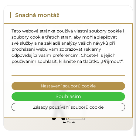
Čištění a péče
Tato webová stránka používá vlastní soubory cookie i
soubory cookie třetích stran, aby mohla zlepšovat
Pro zachování optimálního lesku stačí utěrka z
své služby a na základě analýzy vašich návyků při
mikrovlákna a teplá voda. Pokud se rozhodnete pro
procházení webu vám zobrazovat reklamy
specializované přípravky, dbejte na to, aby měly neutrální
odpovídající vašim preferencím. Chcete-li s jejich
pH (kolem 7). Vyhněte se silným čisticím prostředkům
používáním souhlasit, klikněte na tlačítko „Přijmout“.
obsahujícím ocet, čpavek nebo silné kyseliny – díky tomu
si zrcadlo zachová krásný odraz po mnoho let.
Chcete se dozvědět více?
Nastavení souborů cookie
Objevte více tipů na našem blogu.
Souhlasím
Zásady používání souborů cookie