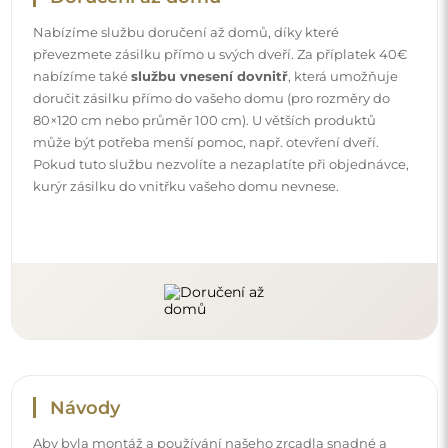
Návody
Aby byla montáž a používání našeho zrcadla snadné a
bezstarostné, připravili jsme pro vás podrobné návody.
Najdete v nich všechny kroky nezbytné ke správné
montáži zrcadla, a také rady týkající se jeho péče, čištění a
údržby, abyste se mohli dlouho těšit z jeho bezvadného
vzhledu.
Prohlédněte si návody k montáži a použití.
Sledujte nás a buďte v obraze
Buďte v obraze s našimi novinkami, inspiracemi a
akcemi, objevujte trendy v dekoraci a hledejte nápady