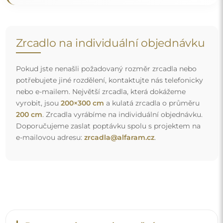
Doprava zdarma a bezpečný transport
Nemusíte se starat o přepravu – postaráme se o to, aby
objednané zrcadlo dorazilo zcela bezpečně do vašich
rukou, a to úplně zdarma. Disponujeme vlastním vozovým
parkem a vyškoleným personálem, díky čemuž vám
můžeme zaručit, že zrcadlo dorazí v neporušeném stavu,
bez dodatečných nákladů. I když si objednáte zrcadlo
velkých rozměrů, můžete počítat s rychlým doručením.
Podívejte se, jak balíme naše zrcadla.