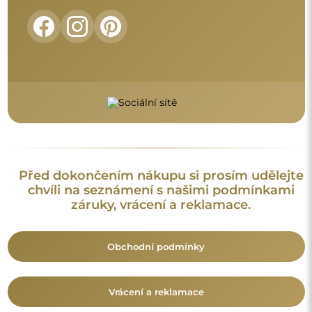
Vrácení a reklamace
FAQ
Doplňující informace:
Vzory zrcadel, fotografie i popisy jsou chráněny autorským
právem. Všechna práva vyhrazena © Alfaram sp. z o.o. Je
zakázáno kopírovat, prodávat nebo šířit vzory, fotografie a
popisy zrcadel bez předchozího souhlasu © Alfaram sp. z o.o.
Jakékoli neoprávněné použití obsahu podléhajícího
duševnímu vlastnictví (za účelem zisku zejména) představuje
trestný čin.
Dekorativní prvky viditelné na fotografiích slouží výhradně k
aranžování a nejsou součástí zrcadla.