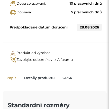
Standardní rozměry
61x140
66x150
Jiné rozměry se vyrábějí podle individuálních požadavků
zákazníka. Pokud je k objednanému produktu zvoleno
další příslušenství, stává se neprefabrikovaným produktem
vyrobeným podle individuální specifikace spotřebitele.
Tyto produkty nelze vrátit ani vyměnit.
Organické zrcadlo je jedinečný dekorativní detail,
který vnáší nádech svěžesti a moderní elegance. Jeho
tvar inspirovaný přírodou boří zaběhnutá schémata a
dodává prostoru lehký a moderní charakter. Je to
"
ideální volba pro ty, kdo chtějí mít originální a