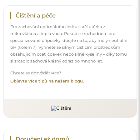
Doručení až domů
Nabízíme službu doručení až domů, díky které
převezmete zásilku přímo u svých dveří. Za příplatek 40€
nabízíme také
službu vnesení dovnitř
, která umožňuje
doručit zásilku přímo do vašeho domu (pro rozměry do
80×120 cm nebo průměr 100 cm). U větších produktů
může být potřeba menší pomoc, např. otevření dveří.
Pokud tuto službu nezvolíte a nezaplatíte při objednávce,
kurýr zásilku do vnitřku vašeho domu nevnese.