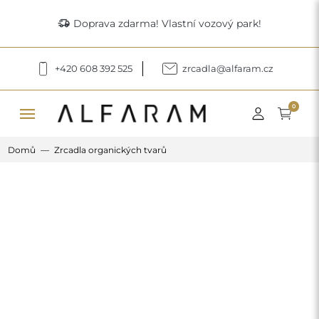
delivery_truck_speed
Doprava zdarma! Vlastní vozový park!
+420 608 392 525
zrcadla@alfaram.cz
menu
0
Domů
Zrcadla organických tvarů
Previous
Next