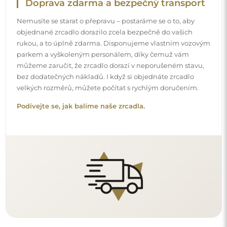
Snadná montáž
Zajišťujeme výrobu a dodání zrcadel, zatímco montáž je
na vaší straně. Vzhledem ke specifičnosti každého prostoru
nenabízíme standardní montážní příslušenství. To vám
dává volnost vybrat si hmoždinky nebo háčky, které
nejlépe vyhovují vašim stěnám a potřebám.
Podívejte se, jak si zrcadlo namontovat svépomocí.