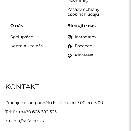
zrcadla@alfaram.cz
Alfaram sp. z o.o. © 2026
Provedení:
AbcWeb.pl