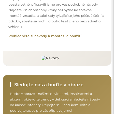
na krásné interiéry. Připojte se k naší komunitě a
podívejte se, co pro vás připravujeme!
Před dokončením nákupu si prosím udělejte
chvíli na seznámení s našimi podmínkami
záruky, vrácení a reklamace.
Obchodní podmínky