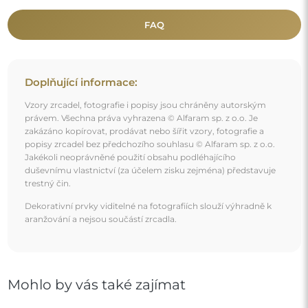
Mohlo by vás také zajímat
Dekorativní zrcadlo s organickým tvarem - ANGELIT II